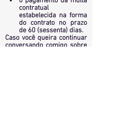
o pagamento da multa 
contratual 
estabelecida na forma 
do contrato no prazo 
de 60 (sessenta) dias.
Caso você queira continuar 
conversando comigo sobre 
este assunto, estou 
disponível por meio  do: 
email: 
contato@limamarquesadvo
cacia.com.br
instagram: 
@anacarolinamarques.adv
Terei o maior prazer em 
conversar com você. Até a 
próxima! 