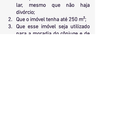
lar, mesmo que não haja 
divórcio;
Que o imóvel tenha até 250 m²;
Que esse imóvel seja utilizado 
para a moradia do cônjuge e de 
sua família;
Que não seja proprietário de 
outro imóvel;
Tem que exercer a posse na 
totalidade do imóvel
Caso você queira continuar 
conversando comigo sobre este 
assunto, estou disponível no email:  
contato@limmarquesadvocacia.com.
br
 e no instagram 
@anacarolinamarques.adv