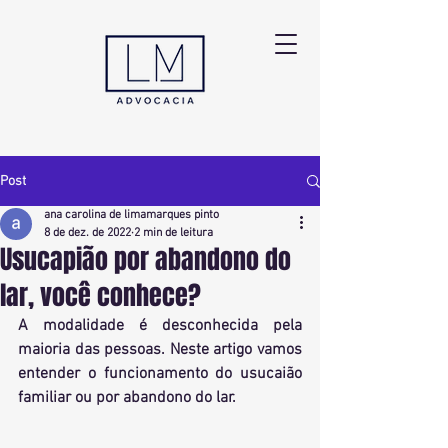
Post
ana carolina de limamarques pinto
8 de dez. de 2022
2 min de leitura
Usucapião por abandono do
lar, você conhece?
A modalidade é desconhecida pela 
maioria das pessoas. Neste artigo vamos 
entender o funcionamento do usucaião 
familiar ou por abandono do lar.